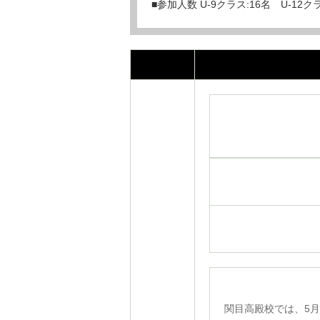
■参加人数 U-9クラス:16名 U-12ク
関目高殿校では、5月