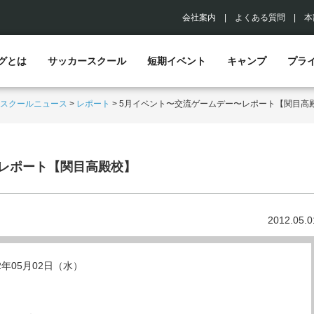
会社案内
|
よくある質問
|
本
グとは
サッカースクール
短期イベント
キャンプ
プラ
スクールニュース
>
レポート
>
5月イベント〜交流ゲームデー〜レポート【関目高
レポート【関目高殿校】
2012.05.0
12年05月02日（水）