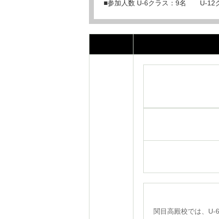
■参加人数 U-6クラス：9名 U-1
関目高殿校では、U-6