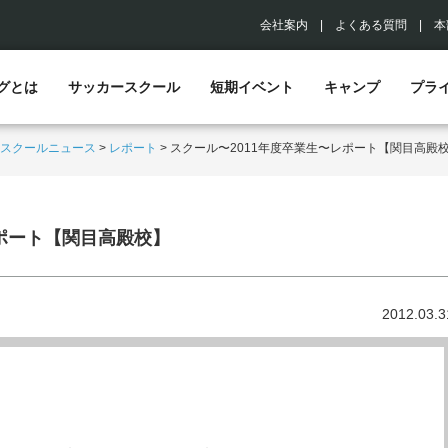
会社案内
|
よくある質問
|
本
グとは
サッカースクール
短期イベント
キャンプ
プラ
スクールニュース
>
レポート
>
スクール〜2011年度卒業生〜レポート【関目高殿
レポート【関目高殿校】
2012.03.3