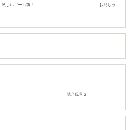
ゴール前！ お兄ちゃ
合風景２