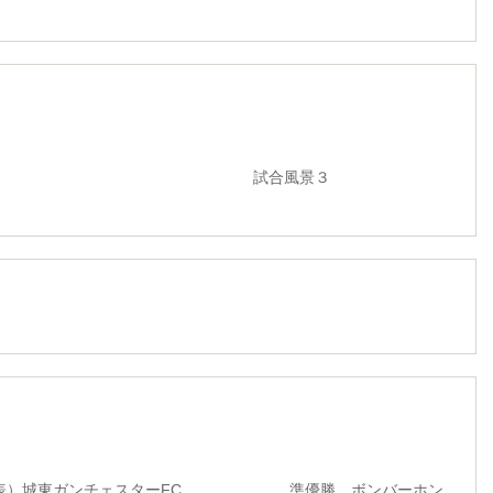
合風景３
代表）城東ガンチェスターFC 準優勝 ボンバーホン