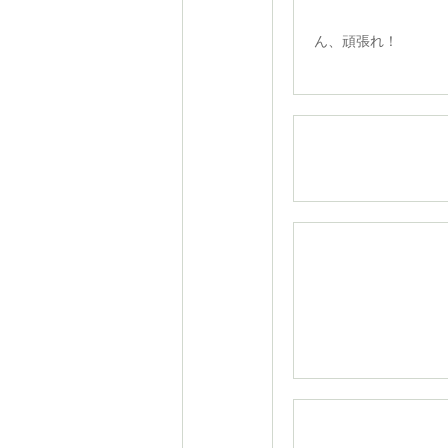
激しい
ん、頑張れ！
試