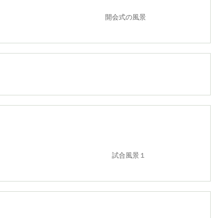
会式の風景
合風景１