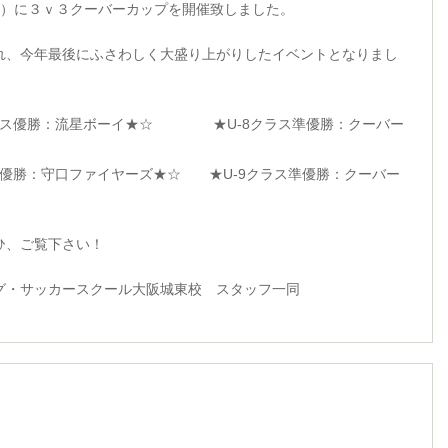
日（火）に３ｖ３クーバーカップを開催致しました。
れ、今年最後にふさわしく大盛り上がりしたイベントとなりまし
優勝：流星ボーイ★☆ ★U-8クラス準優勝：クーバー
勝：守口ファイヤーズ★☆ ★U-9クラス準優勝：クーバー
ひ、ご覧下さい！
グ・サッカースクール大阪城東校 スタッフ一同