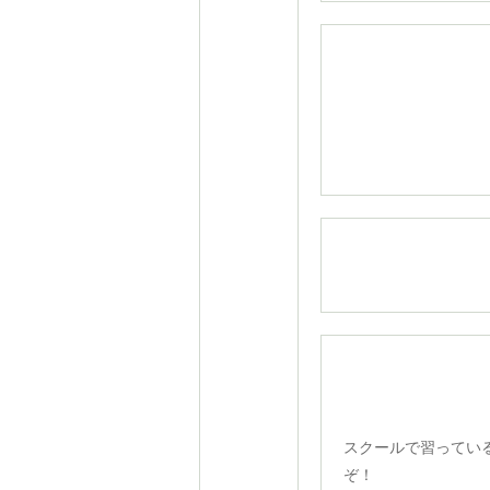
当日
スクールで習っ
ぞ！