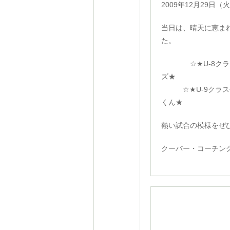
2009年12月29
当日は、晴天に恵ま
た。
☆★U-8クラス
ズ★
☆★U-9クラス優
くん★
熱い試合の模様をぜ
クーバー・コーチン