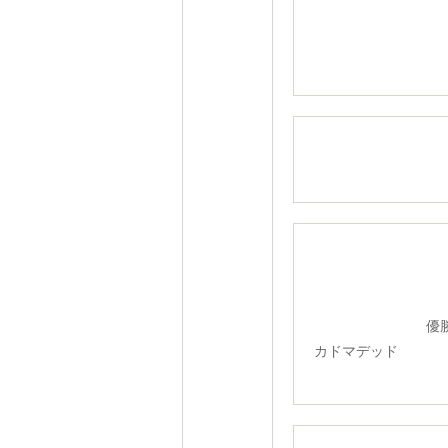
U-1
U-12ク
優勝：
カドマデッド