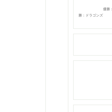
U-8ク
優勝：
勝：ドラゴンズ
U-8