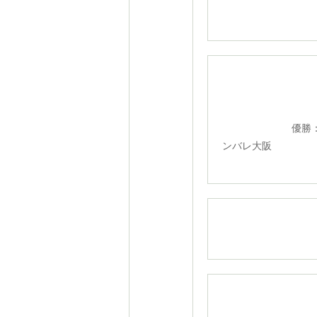
U-10ク
優勝：イ
ンバレ大阪