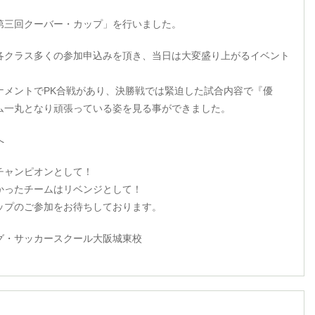
第三回クーバー・カップ」を行いました。
各クラス多くの参加申込みを頂き、当日は大変盛り上がるイベント
ナメントでPK合戦があり、決勝戦では緊迫した試合内容で『優
ム一丸となり頑張っている姿を見る事ができました。
へ
チャンピオンとして！
かったチームはリベンジとして！
ップのご参加をお待ちしております。
グ・サッカースクール大阪城東校