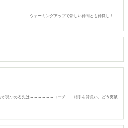
グアップで新しい仲間とも仲良し！
る先は→→→→→→コーチ 相手を背負い、どう突破