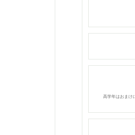
さぁ
高学年はおま