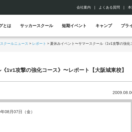
会社案内
|
よくある質問
|
本
グとは
サッカースクール
短期イベント
キャンプ
プラ
スクールニュース
>
レポート
>
夏休みイベント〜サマースクール《1v1攻撃の強
《1v1攻撃の強化コース》〜レポート【大阪城東校】
2009.08.0
09年08月07日（金）