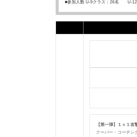
■参加人数 U-9クラス：26名 U-1
【第一弾】１ｖ１攻
クーバー・コーチン