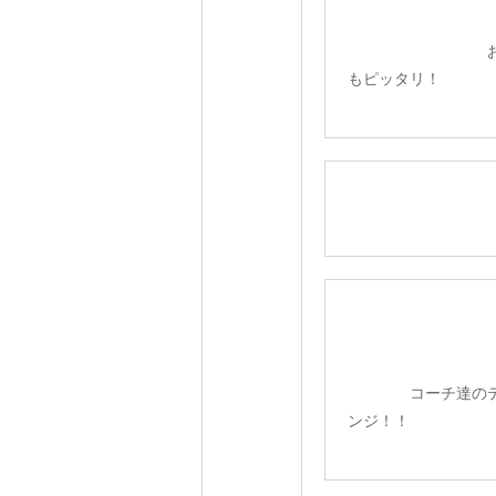
お父
もピッタリ！
コーチ達の
ンジ！！