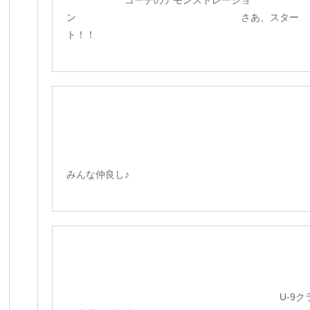
コーチのデモンストレーショ
ン さあ、スター
ト！！
みんな仲良し♪
U-9ク