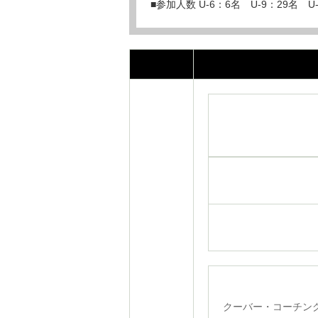
■参加人数 U-6：6名 U-9：29名 U-
クーバー・コーチング