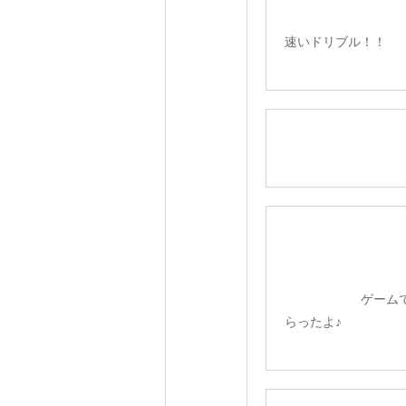
BM
速いドリブル！！
ゲームで
らったよ♪