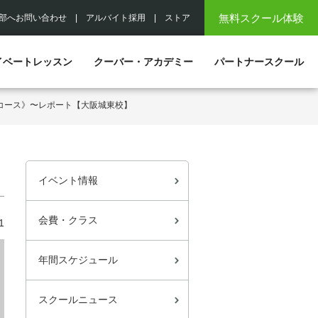
無料スクール体験
部へお問い合わせ
|
アルバイト採用
|
ストア
イベートレッスン
クーバー・アカデミー
パートナースクール
コース》〜レポート【大阪城東校】
イベント情報
会費・クラス
1
年間スケジュール
スクールニュース