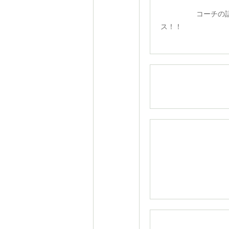
コーチの話
ス！！
Ｕ−