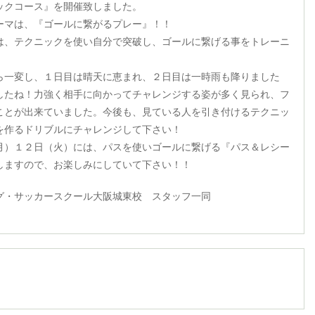
ックコース』を開催致しました。
ーマは、『ゴールに繋がるプレー』！！
は、テクニックを使い自分で突破し、ゴールに繋げる事をトレーニ
ら一変し、１日目は晴天に恵まれ、２日目は一時雨も降りました
したね！力強く相手に向かってチャレンジする姿が多く見られ、フ
ことが出来ていました。今後も、見ている人を引き付けるテクニッ
を作るドリブルにチャレンジして下さい！
月）１２日（火）には、パスを使いゴールに繋げる『パス＆レシー
しますので、お楽しみにしていて下さい！！
グ・サッカースクール大阪城東校 スタッフ一同