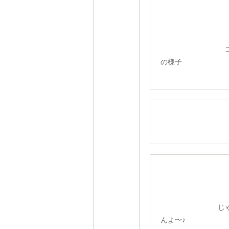
コー
の様子
じゃん
んよ〜♪