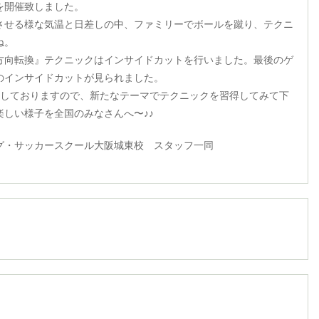
を開催致しました。
させる様な気温と日差しの中、ファミリーでボールを蹴り、テクニ
ね。
方向転換』テクニックはインサイドカットを行いました。最後のゲ
のインサイドカットが見られました。
定しておりますので、新たなテーマでテクニックを習得してみて下
楽しい様子を全国のみなさんへ〜♪♪
グ・サッカースクール大阪城東校 スタッフ一同