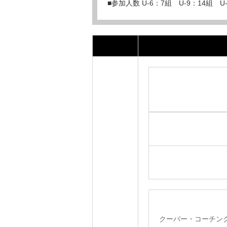
■参加人数 U-6：7組 U-9：14組 U
クーバー・コーチン