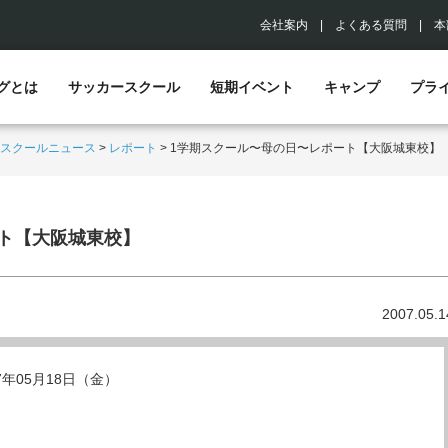
会社案内
|
よくある質問
|
本
グとは
サッカースクール
短期イベント
キャンプ
プラ
スクールニュース
>
レポート
>
1学期スクール〜母の日〜レポート【大阪城東校】
ト【大阪城東校】
2007.05.1
07年05月18日（金）