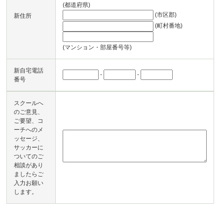
(都道府県)
(市区郡)
新住所
(町村番地)
(マンション・部屋番号等)
新自宅電話
-
-
番号
スクールへ
のご意見、
ご要望、コ
ーチへのメ
ッセージ、
サッカーに
ついてのご
相談があり
ましたらご
入力お願い
します。