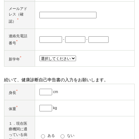
メールアド
レス（確
*
認）
連絡先電話
-
-
*
番号
*
新学年
続いて、健康診断自己申告書の入力をお願いします。
*
cm
身長
*
kg
体重
１．現在医
療機関に通
っている病
ある
ない