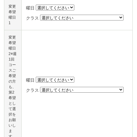
変更
曜日
希望
曜日
クラス
1
変更
希望
曜日
2※週
1回
コー
スご
希望
曜日
の方
も、
クラス
第2
希望
とし
て選
択を
お願
いし
ま
す。