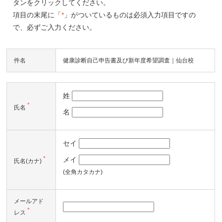
タンをクリックしてください。
項目の末尾に「
*
」がついているものは必須入力項目ですの
で、必ずご入力ください。
件名
健康診断自己申告書及び新年度希望調査｜仙台校
姓
*
氏名
名
セイ
*
メイ
氏名(カナ)
(全角カタカナ)
メールアド
*
レス