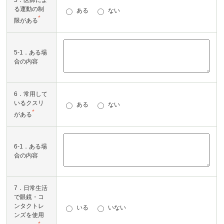
5．医師によ
る運動の制
ある
ない
*
限がある
5-1．ある場
合の内容
6．常用して
いるクスリ
ある
ない
*
がある
6-1．ある場
合の内容
7．日常生活
で眼鏡・コ
ンタクトレ
いる
いない
ンズを使用