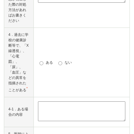
た際の対処
方法があれ
ばお書きく
ださい
4．過去に学
校の健康診
断等で、「X
線透視」、
「心電
図」、
ある
ない
「尿」、
「血圧」な
どの異常を
指摘された
*
ことがある
4-1．ある場
合の内容