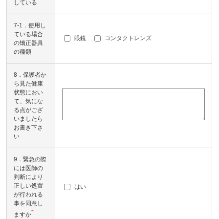
*
している
7-1．使用し
ている場合
眼鏡
コンタクトレンズ
の矯正器具
の種類
8．保護者か
ら見た健康
状態におい
て、気にな
る点がござ
いましたら
お書き下さ
い
9．緊急の際
には医師の
判断により
正しい処置
はい
が行われる
事を同意し
*
ますか