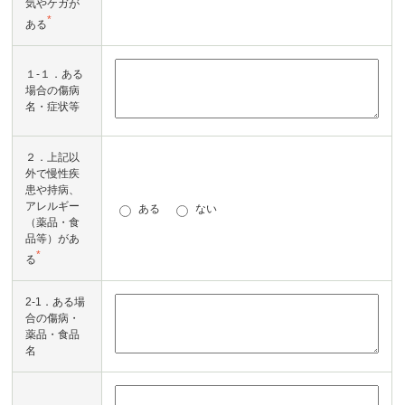
気やケガが
*
ある
１-１．ある
場合の傷病
名・症状等
２．上記以
外で慢性疾
患や持病、
アレルギー
ある
ない
（薬品・食
品等）があ
*
る
2-1．ある場
合の傷病・
薬品・食品
名