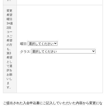
変更
希望
曜日
3※週
2回
コー
スご
希望
曜日
の方
も、
クラス
第3
希望
とし
て選
択を
お願
いし
ま
す。
ご提出された入会申込書にご記入していただいた内容から変更にな