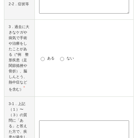
2-2．症状等
3．過去に大
きなケガや
病気で手術
や治療をし
たことがあ
る（*例 整
ある
ない
形疾患（足
関節捻挫や
骨折）、脳
しんとう、
熱中症など
*
を含む）
3-1．上記
（１）〜
（３）の質
問に「あ
る」と答え
た方で、疾
患が発生し