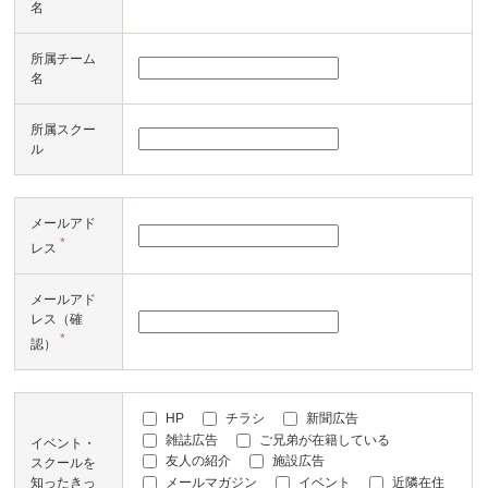
名
所属チーム
名
所属スクー
ル
メールアド
*
レス
メールアド
レス（確
*
認）
HP
チラシ
新聞広告
雑誌広告
ご兄弟が在籍している
イベント・
友人の紹介
施設広告
スクールを
メールマガジン
イベント
近隣在住
知ったきっ