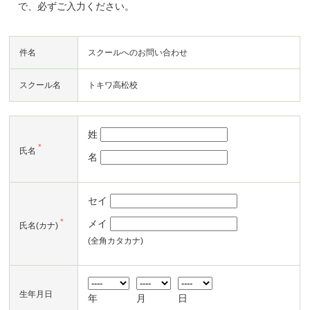
で、必ずご入力ください。
件名
スクールへのお問い合わせ
スクール名
トキワ高松校
姓
*
氏名
名
セイ
*
メイ
氏名(カナ)
(全角カタカナ)
生年月日
年
月
日