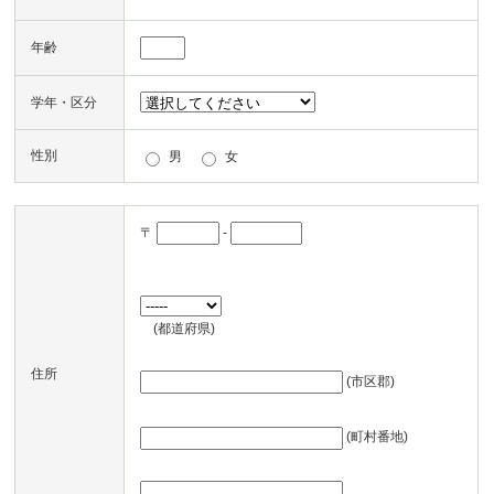
年齢
学年・区分
性別
男
女
〒
-
(都道府県)
住所
(市区郡)
(町村番地)