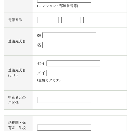
(マンション・部屋番号等)
-
-
電話番号
姓
連絡先氏名
名
セイ
連絡先氏名
メイ
(カナ)
(全角カタカナ)
申込者との
ご関係
幼稚園・保
育園・学校