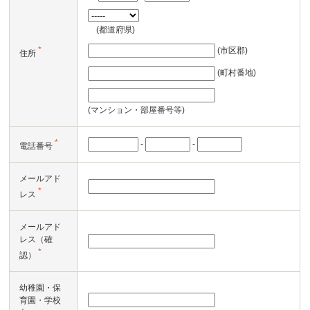
(都道府県)
*
(市区郡)
住所
(町村番地)
(マンション・部屋番号等)
*
-
-
電話番号
メールアド
*
レス
メールアド
レス（確
*
認）
幼稚園・保
育園・学校