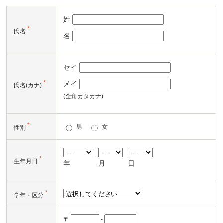
姓
*
氏名
名
セイ
*
メイ
氏名(カナ)
(全角カタカナ)
*
男
女
性別
*
生年月日
年
月
日
*
学年・区分
〒
-