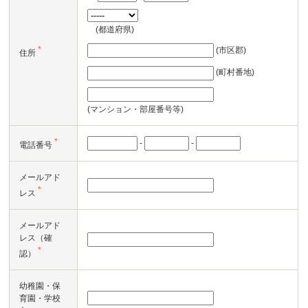
(都道府県)
*
(市区郡)
住所
(町村番地)
(マンション・部屋番号等)
*
-
-
電話番号
メールアド
*
レス
メールアド
レス（確
*
認）
幼稚園・保
育園・学校