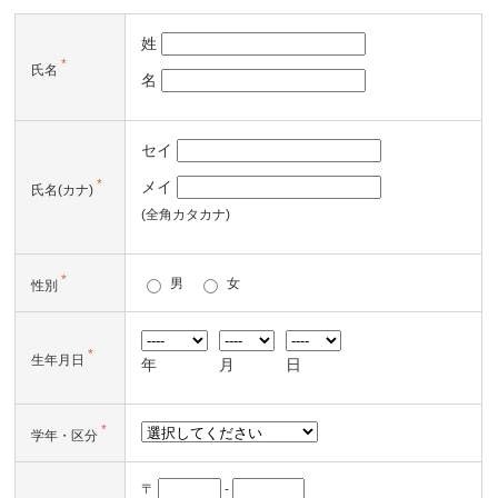
姓
*
氏名
名
セイ
*
メイ
氏名(カナ)
(全角カタカナ)
*
男
女
性別
*
生年月日
年
月
日
*
学年・区分
〒
-