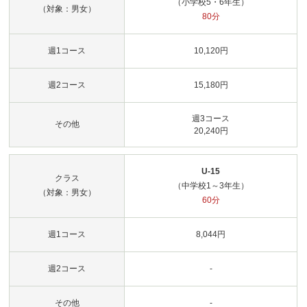
（小学校5・6年生）
（対象：男女）
80分
週1コース
10,120円
週2コース
15,180円
週3コース
その他
20,240円
U-15
クラス
（中学校1～3年生）
（対象：男女）
60分
週1コース
8,044円
週2コース
-
その他
-