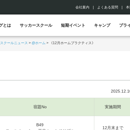
会社案内
|
よくある質問
|
本
グとは
サッカースクール
短期イベント
キャンプ
プラ
スクールニュース
>
@ホーム
>
《12月ホームプラクティス》
2025.12.1
宿題No
実施期間
B49
12月末まで