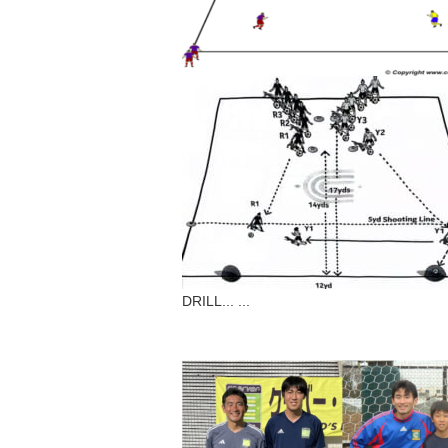
DRILL...
...