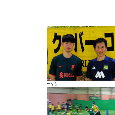
ーをも...
...