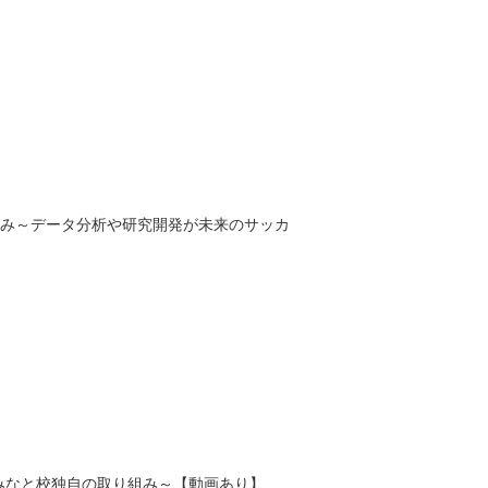
み～データ分析や研究開発が未来のサッカ
なと校独自の取り組み～【動画あり】...