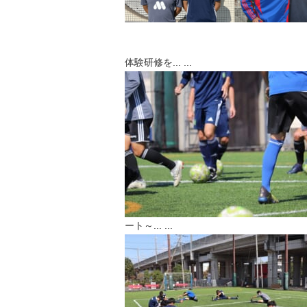
体験研修を...
...
ート～...
...