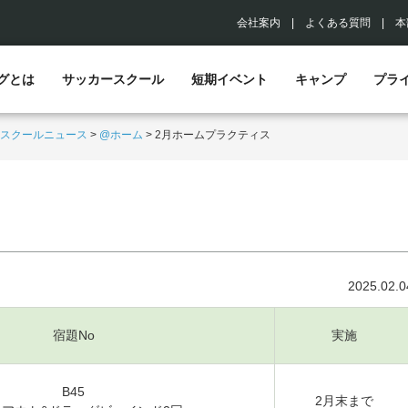
会社案内
|
よくある質問
|
本
グとは
サッカースクール
短期イベント
キャンプ
プラ
スクールニュース
>
@ホーム
>
2月ホームプラクティス
2025.02.0
宿題No
実施
B45
2月末まで