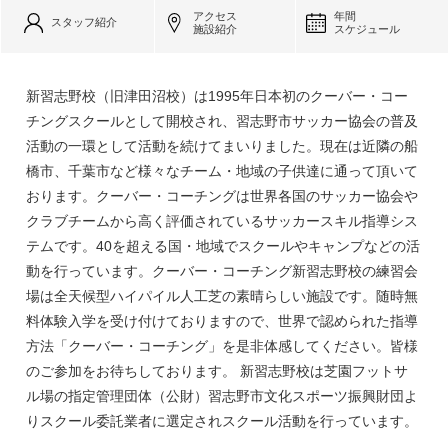
アクセス
年間
スタッフ紹介
施設紹介
スケジュール
新習志野校（旧津田沼校）は1995年日本初のクーバー・コー
チングスクールとして開校され、習志野市サッカー協会の普及
活動の一環として活動を続けてまいりました。現在は近隣の船
橋市、千葉市など様々なチーム・地域の子供達に通って頂いて
おります。クーバー・コーチングは世界各国のサッカー協会や
クラブチームから高く評価されているサッカースキル指導シス
テムです。40を超える国・地域でスクールやキャンプなどの活
動を行っています。クーバー・コーチング新習志野校の練習会
場は全天候型ハイパイル人工芝の素晴らしい施設です。随時無
料体験入学を受け付けておりますので、世界で認められた指導
方法「クーバー・コーチング」を是非体感してください。皆様
のご参加をお待ちしております。 新習志野校は芝園フットサ
ル場の指定管理団体（公財）習志野市文化スポーツ振興財団よ
りスクール委託業者に選定されスクール活動を行っています。