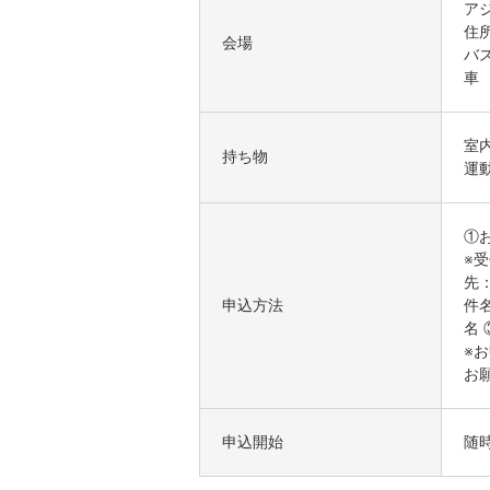
ア
住
会場
バ
車
室
持ち物
運
①お
※受
先：
申込方法
件
名
※
お
申込開始
随