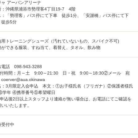
ジャ アーバンアリーナ
所：沖縄県浦添市勢理客4丁目19-7 4階
ス：「勢理客」バス停にて下車 徒歩1分、「安謝橋」バス停にて下
 徒歩5分
内用トレーニングシューズ（汚れていないもの、スパイク不可)
動ができる服装、すね当て、着替え、タオル、飲み物
電話 098-943-3288
付時間：月～土 9:00～21:30 日・祝 9:00～18:30②メール 宛
coerver@aua.okinawa
名：3月限定入会申込 本文：①お子様氏名（フリガナ）②保護者様氏
 ③学年 ④携帯番号⑤希望曜日
お申込後2日以上スタッフより連絡が無い場合は、お電話にてご確認を
願いいたします。
時受付中