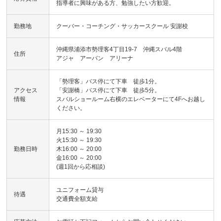
指導者に興味がある方、勉強したい方歓迎。
勤務地
クーバー・コーチング・サッカースクール 安謝校
沖縄県浦添市勢理客4丁目19-7 沖縄スバル4階
住所
アジャ アーバン アリーナ
「勢理客」バス停にて下車 徒歩1分。
アクセス
「安謝橋」バス停にて下車 徒歩5分。
情報
スバルショールーム右横のエレベーターにて4Fへお越し
ください。
月15:30 ～ 19:30
火15:30 ～ 19:30
勤務日時
木16:00 ～ 20:00
金16:00 ～ 20:00
(週1回から応相談)
ユニフォーム貸与
待遇
交通費全額支給