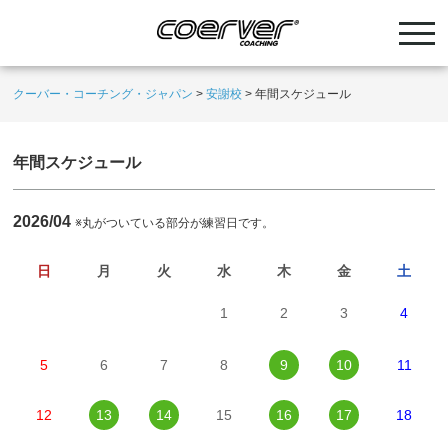
クーバー・コーチング・ジャパン
>
安謝校
>
年間スケジュール
年間スケジュール
2026/04
※丸がついている部分が練習日です。
日
月
火
水
木
金
土
1
2
3
4
5
6
7
8
9
10
11
12
13
14
15
16
17
18