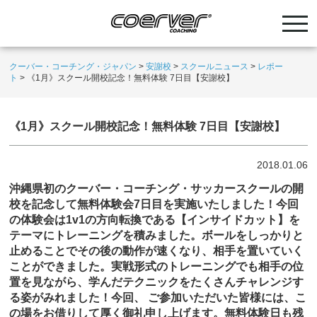
クーバー・コーチング・ジャパン
>
安謝校
>
スクールニュース
>
レポー
ト
>
《1月》スクール開校記念！無料体験 7日目【安謝校】
《1月》スクール開校記念！無料体験 7日目【安謝校】
2018.01.06
沖縄県初のクーバー・コーチング・サッカースクールの開
校を記念して無料体験会7日目を実施いたしました！今回
の体験会は1v1の方向転換である【インサイドカット】を
テーマにトレーニングを積みました。ボールをしっかりと
止めることでその後の動作が速くなり、相手を置いていく
ことができました。実戦形式のトレーニングでも相手の位
置を見ながら、学んだテクニックをたくさんチャレンジす
る姿がみれました！今回、 ご参加いただいた皆様には、こ
の場をお借りして厚く御礼申し上げます。無料体験日も残