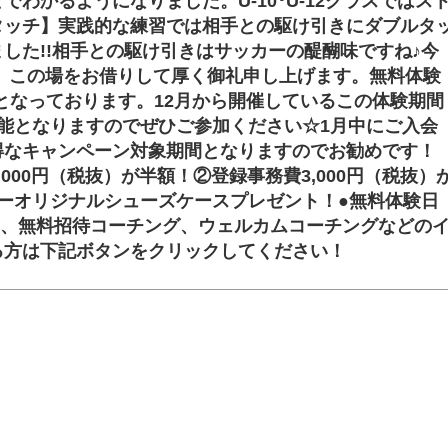
わかるようになりました。U-10･U-12クラスではス
タッチ】実践的な練習では相手との駆け引きにダブルタ
した!!相手との駆け引きはサッカーの醍醐味ですね♪今
、この場をお借りして厚く御礼申し上げます。無料体験
みとなっております。12月から開催しているこの体験期間
能となりますのでぜひご参加ください☆1月中にご入会
得なキャンペーン対象期間となりますのでお勧めです！
000円（税抜）が半額！②登録事務費3,000円（税抜）
ーオリジナルシューズケースプレゼント！●無料体験日
）また、無料招待コーチング、ウェルカムコーチングなどの
る方は下記ボタンをクリックしてください！