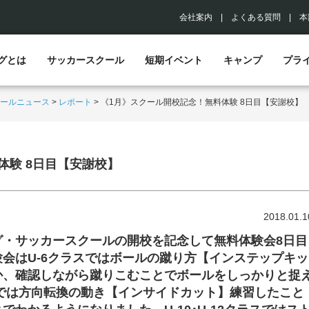
会社案内
|
よくある質問
|
本
グとは
サッカースクール
短期イベント
キャンプ
プラ
ールニュース
>
レポート
>
《1月》スクール開校記念！無料体験 8日目【安謝校】
体験 8日目【安謝校】
2018.01.1
グ・サッカースクールの開校を記念して無料体験会8日目
会はU-6クラスではボールの蹴り方【インステップキッ
か、確認しながら蹴りこむことでボールをしっかりと捉
ラスでは方向転換の動き【インサイドカット】練習したこと