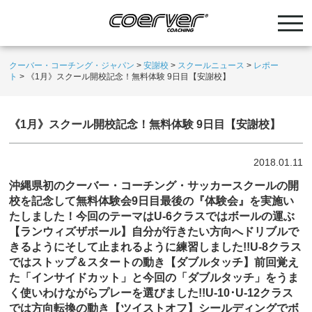
クーバー・コーチング・ジャパン
>
安謝校
>
スクールニュース
>
レポー
ト
>
《1月》スクール開校記念！無料体験 9日目【安謝校】
《1月》スクール開校記念！無料体験 9日目【安謝校】
2018.01.11
沖縄県初のクーバー・コーチング・サッカースクールの開
校を記念して無料体験会9日目最後の『体験会』を実施い
たしました！今回のテーマはU-6クラスではボールの運ぶ
【ランウィズザボール】自分が行きたい方向へドリブルで
きるようにそして止まれるように練習しました!!U-8クラス
ではストップ＆スタートの動き【ダブルタッチ】前回覚え
た「インサイドカット」と今回の「ダブルタッチ」をうま
く使いわけながらプレーを選びました!!U-10･U-12クラス
では方向転換の動き【ツイストオフ】シールディングでボ