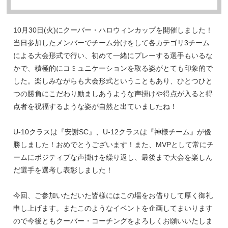
10月30日(火)にクーバー・ハロウィンカップを開催しました！
当日参加したメンバーでチーム分けをして各カテゴリ3チーム
による大会形式で行い、初めて一緒にプレーする選手もいるな
かで、積極的にコミュニケーションを取る姿がとても印象的で
した。楽しみながらも大会形式ということもあり、ひとつひと
つの勝負にこだわり励ましあうような声掛けや得点が入ると得
点者を祝福するような姿が自然と出ていましたね！
U-10クラスは『安謝SC』、U-12クラスは『神様チーム』が優
勝しました！おめでとうございます！また、MVPとして常にチ
ームにポジティブな声掛けを繰り返し、最後まで大会を楽しん
だ選手を選考し表彰しました！
今回、ご参加いただいた皆様にはこの場をお借りして厚く御礼
申し上げます。またこのようなイベントを企画してまいります
ので今後ともクーバー・コーチングをよろしくお願いいたしま