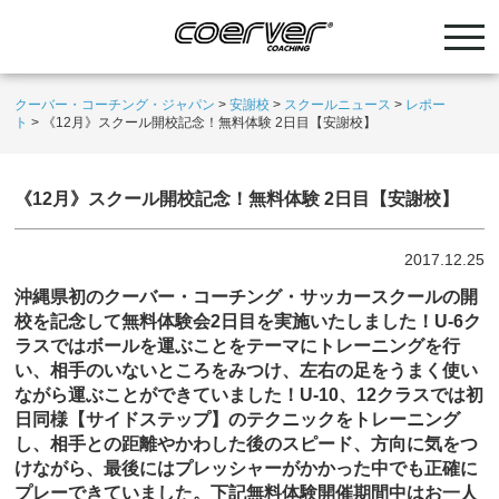
クーバー・コーチング・ジャパン
>
安謝校
>
スクールニュース
>
レポー
ト
>
《12月》スクール開校記念！無料体験 2日目【安謝校】
《12月》スクール開校記念！無料体験 2日目【安謝校】
2017.12.25
沖縄県初のクーバー・コーチング・サッカースクールの開
校を記念して無料体験会2日目を実施いたしました！U-6ク
ラスではボールを運ぶことをテーマにトレーニングを行
い、相手のいないところをみつけ、左右の足をうまく使い
ながら運ぶことができていました！U-10、12クラスでは初
日同様【サイドステップ】のテクニックをトレーニング
し、相手との距離やかわした後のスピード、方向に気をつ
けながら、最後にはプレッシャーがかかった中でも正確に
プレーできていました。下記無料体験開催期間中はお一人