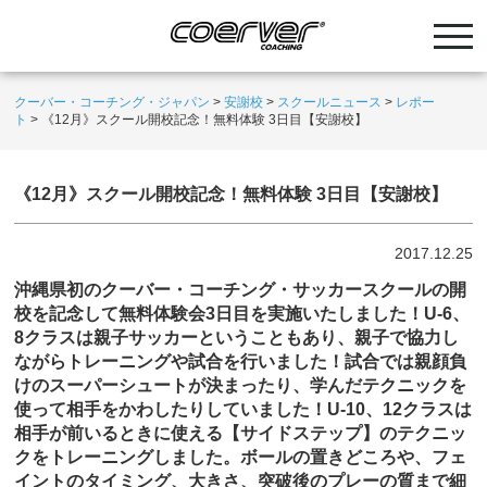
クーバー・コーチング・ジャパン
>
安謝校
>
スクールニュース
>
レポー
ト
>
《12月》スクール開校記念！無料体験 3日目【安謝校】
《12月》スクール開校記念！無料体験 3日目【安謝校】
2017.12.25
沖縄県初のクーバー・コーチング・サッカースクールの開
校を記念して無料体験会3日目を実施いたしました！U-6、
8クラスは親子サッカーということもあり、親子で協力し
ながらトレーニングや試合を行いました！試合では親顔負
けのスーパーシュートが決まったり、学んだテクニックを
使って相手をかわしたりしていました！U-10、12クラスは
相手が前いるときに使える【サイドステップ】のテクニッ
クをトレーニングしました。ボールの置きどころや、フェ
イントのタイミング、大きさ、突破後のプレーの質まで細