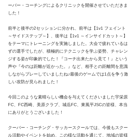
ーバー・コーチングによるクリニックを開催させていただきま
した！
前半と後半の2セッションに分かれ、前半は【1v1 フェイント
～サイドステップ～】、後半は【1v1 ～インサイドカット～】
をテーマにトレーニングを実施しました。大会で疲れているは
ずの選手でしたが、積極的にテクニックを学ぶ姿勢、チャレン
ジする姿が印象的でした！『コーチ出来たから見て！』という
声や『今のは距離が近かった。』など、相手との距離間を意識
しながらプレーしていましたね♪最後のゲームでは1点を争う激
しい攻防が見られました！
今回このような素晴らしい機会を与えてくださいました宇栄原
FC、FC西崎、美原クラブ、城岳FC、東風平JSCの皆様、本当
にありがとうございました！
クーバー・コーチング・サッカースクールでは、今後もスクー
ル活動やイベントを始め、この様な活動を通じて、地域の皆様