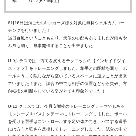
年
U-12(5・6年生)
6月16日(土)に天久キッカーズ様を対象に無料ウェルカムコー
チングを行いました！
当日台風ということもあり、天候の心配もありましたが雨もや
み風も弱く、無事開催することが出来ました！
U-9クラスでは、方向を変えるテクニックの【インサイドツイ
ストオフ】をトレーニングしました。相手との距離を測り、ボ
ールをうまく隠しながら空いているスペースに運ぶことが出来
ていました！また、試合の中でも相手の位置などから突破、方
向転換の判断をしている姿がとても印象的でした！
U-12 クラスでは、今月安謝校のトレーニングテーマでもある
【レシーブ＆パス】をテーマにトレーニングしました。ボール
を受ける選手はコントロールする足や体の向き、パスする選手
には方向と強さを反復してトレーニングしました。試合の中で