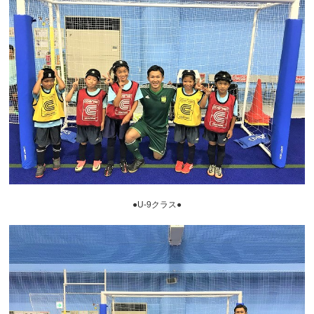
●U-9クラス●