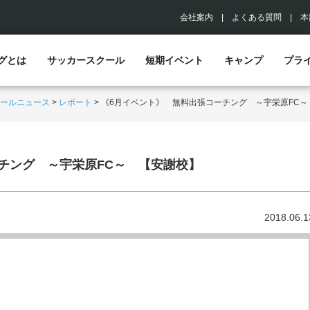
会社案内
|
よくある質問
|
本
グとは
サッカースクール
短期イベント
キャンプ
プラ
ールニュース
>
レポート
>
《6月イベント》 無料出張コーチング ～宇栄原FC～
チング ～宇栄原FC～ 【安謝校】
2018.06.1