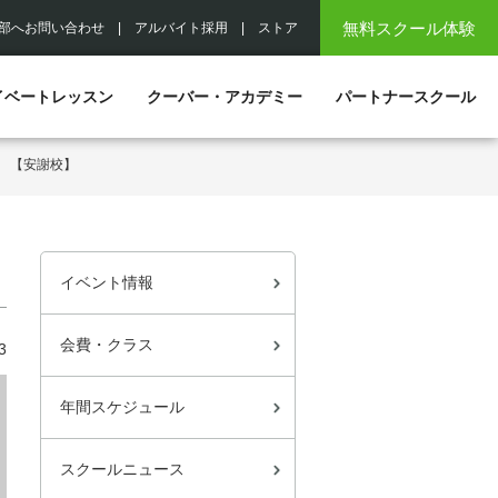
無料スクール体験
部へお問い合わせ
|
アルバイト採用
|
ストア
イベートレッスン
クーバー・アカデミー
パートナースクール
 【安謝校】
イベント情報
会費・クラス
3
年間スケジュール
スクールニュース