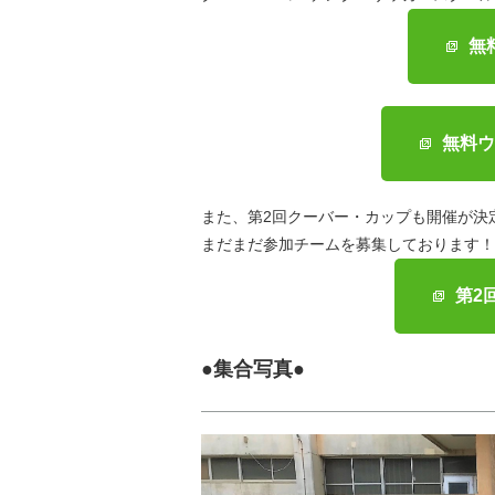
無
無料ウ
また、第2回クーバー・カップも開催が決
まだまだ参加チームを募集しております！
第2
●集合写真●