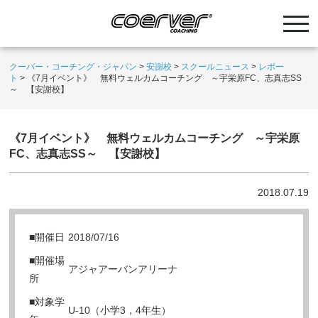
クーバー・コーチング・ジャパン
>
安謝校
>
スクールニュース
>
レポー
ト
>
《7月イベント》 無料ウェルカムコーチング ～宇栄原FC、志真志SS
～ 【安謝校】
《7月イベント》 無料ウェルカムコーチング ～宇栄原
FC、志真志SS～ 【安謝校】
2018.07.19
■開催日
2018/07/16
■開催場
アジャアーバンアリーナ
所
■対象学
U-10（小学3，4年生）