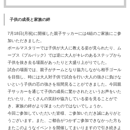
子供の成長と家族の絆
7月18日(月祝)に開催した親子サッカーには4組のご家族にご参
加いただきました。
ボールマスタリーでは子供が大人に教える姿が見られたり、ム
ーブス《プルバック》では逆に大人がキレのあるステップから
子供を抜き去る場面があったりと大盛り上がりでした。
試合の場面では、親子がチームとなり協力しながら相手ゴール
を目指し、時には大人対子供で試合を行い大人の強さに負けな
いという子供の芯の強さを垣間見ることができました。今回親
子サッカーを通じて子供の成長に驚かされたというお声をいた
だいたり、たくさんの笑顔や協力している姿を見ることがで
き、家族の絆がより深まったのではないでしょうか。
今回ご参加していただいた皆様、ご参加いただき誠にありがと
うございます。また、ご都合がつかずご参加できなかった方も
またこのようなイベントを開催してまいりますので引き続きよ