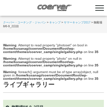
クーバー・コーチング・ジャパン
>
キャンプ
>
サマーキャンプ2017
>
御殿場
8/6-9_2日目
Warning
: Attempt to read property "photoset" on bool in
/home/kusanagi/coerver/DocumentRoot/wp-
content/themes/coerver_camp/single/gallery.php
on line
35
Warning
: Attempt to read property "photo" on null in
/home/kusanagi/coerver/DocumentRoot/wp-
content/themes/coerver_camp/single/gallery.php
on line
35
Warning
: foreach() argument must be of type array|object, null
given in
/home/kusanagi/coerver/DocumentRoot/wp-
content/themes/coerver_camp/single/gallery.php
on line
35
ライブギャラリー