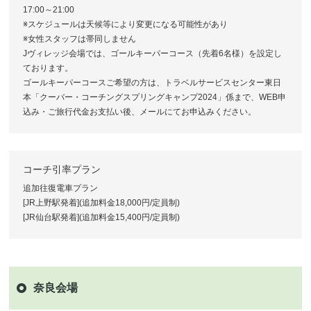
17:00～21:00
※スケジュールは天候等により変更になる可能性があり
※女性スタッフは帯同しません
Jヴィレッジ会場では、ゴールキーパーコース（先着6名様）を設定し
ております。
ゴールキーパーコースご希望の方は、トラベルサービスセンター東日
本「クーバー・コーチングスプリングキャンプ2024」係まで、WEB申
込み・ご旅行代金お支払い後、メールにてお申込みください。
コーチ引率プラン
追加往復電車プラン
[JR上野駅発着](追加料金18,000円/定員制)
[JR仙台駅発着](追加料金15,400円/定員制)
奈良会場