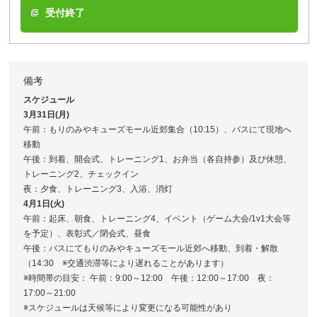
受付終了
備考
スケジュール
3月31日(月)
午前：もりのみやキューズモール近郊集合（10:15）、バスにて現地へ
移動
午後：到着、開会式、トレーニング1、お弁当（各自持参）及び休憩、
トレーニング2、チェックイン
夜：夕食、トレーニング3、入浴、消灯
4月1日(火)
午前：起床、朝食、トレーニング4、イベント（ゲーム大会/1v1大会等
を予定）、表彰式／閉会式、昼食
午後：バスにてもりのみやキューズモール近郊へ移動、到着・解散
（14:30 ※交通渋滞等により遅れることがあります）
※時間帯の目安： 午前：9:00～12:00 午後：12:00～17:00 夜：
17:00～21:00
※スケジュールは天候等により変更になる可能性があり