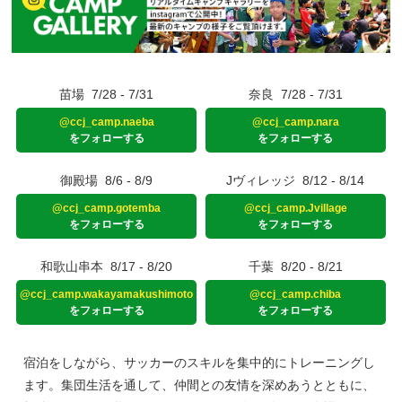
苗場
7/28 - 7/31
奈良
7/28 - 7/31
@ccj_camp.naeba
@ccj_camp.nara
をフォローする
をフォローする
御殿場
8/6 - 8/9
Jヴィレッジ
8/12 - 8/14
@ccj_camp.gotemba
@ccj_camp.Jvillage
をフォローする
をフォローする
和歌山串本
8/17 - 8/20
千葉
8/20 - 8/21
@ccj_camp.wakayamakushimoto
@ccj_camp.chiba
をフォローする
をフォローする
宿泊をしながら、サッカーのスキルを集中的にトレーニングし
ます。集団生活を通して、仲間との友情を深めあうとともに、