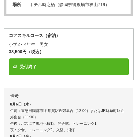
場所
ホテル時之栖（静岡県御殿場市神山719）
コアスキルコース（宿泊）
小学2～4年生 男女
38,500円（税込）
受付終了
備考
8月6日（木）
午前：東急田園都市線 用賀駅近郊集合（12:00）またはJR錦糸町駅近
郊集合（11:30）
午後：バスにて現地へ移動、開会式、トレーニング1
夜：夕食、トレーニング2、入浴、消灯
8月7日（金）