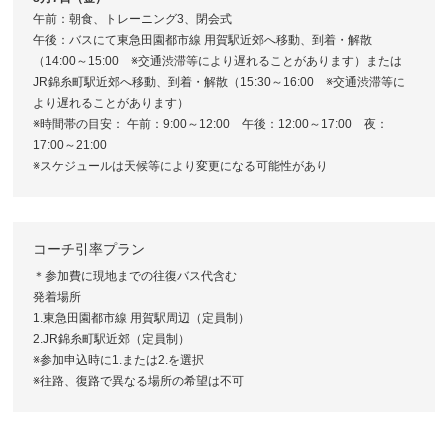
午前：朝食、トレーニング3、閉会式
午後：バスにて東急田園都市線 用賀駅近郊へ移動、到着・解散
（14:00～15:00 ※交通渋滞等により遅れることがあります）または
JR錦糸町駅近郊へ移動、到着・解散（15:30～16:00 ※交通渋滞等に
より遅れることがあります）
※時間帯の目安： 午前：9:00～12:00 午後：12:00～17:00 夜：
17:00～21:00
※スケジュールは天候等により変更になる可能性があり
コーチ引率プラン
＊参加費に現地までの往復バス代含む
発着場所
1.東急田園都市線 用賀駅周辺（定員制）
2.JR錦糸町駅近郊（定員制）
※参加申込時に1.または2.を選択
※往路、復路で異なる場所の希望は不可