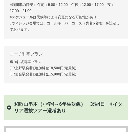
※時間帯の目安： 午前：9:00～12:00 午後：12:00～17:00 夜：
17:00～21:00
※スケジュールは天候等により変更になる可能性があり
Jヴィレッジ会場では、ゴールキーパーコース（先着6名様）を設定し
ております。
コーチ引率プラン
追加往復電車プラン
[JR上野駅発着](追加料金18,500円/定員制)
[JR仙台駅発着](追加料金15,900円/定員制)
和歌山串本（小学4～6年生対象） 3泊4日 ※イタ
リア選抜ツアー選考あり