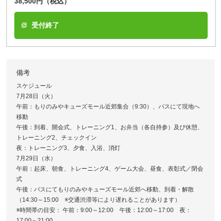
38,500円（税込）
受付終了
備考
スケジュール
7月28日（火）
午前：もりのみやキューズモール近郊集合（9:30）、バスにて現地へ
移動
午後：到着、開会式、トレーニング1、お弁当（各自持参）及び休憩、
トレーニング2、チェックイン
夜：トレーニング3、夕食、入浴、消灯
7月29日（水）
午前：起床、朝食、トレーニング4、ゲーム大会、昼食、表彰式／閉会
式
午後：バスにてもりのみやキューズモール近郊へ移動、到着・解散
（14:30～15:00 ※交通渋滞等により遅れることがあります）
※時間帯の目安： 午前：9:00～12:00 午後：12:00～17:00 夜：
17:00～21:00