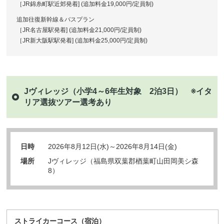
［JR錦糸町駅近郊発着] (追加料金19,000円/定員制)
追加往復新幹線＆バスプラン
［JR名古屋駅発着] (追加料金21,000円/定員制)
［JR新大阪駅駅発着] (追加料金25,000円/定員制)
Jヴィレッジ（小学4～6年生対象 2泊3日） ※イタ
リア選抜ツアー選考あり
日時
2026年8月12日(水)～2026年8月14日(金)
場所
Jヴィレッジ（福島県双葉郡楢葉町山田岡美シ森
8）
ストライカーコース（宿泊）