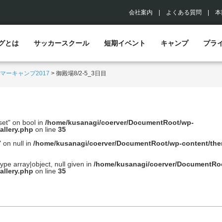
会社案内
|
よくある質問
|
本
グとは
サッカースクール
短期イベント
キャンプ
プラ
マーキャンプ2017
>
御殿場8/2-5_3日目
set" on bool in
/home/kusanagi/coerver/DocumentRoot/wp-
allery.php
on line
35
 on null in
/home/kusanagi/coerver/DocumentRoot/wp-content/them
ype array|object, null given in
/home/kusanagi/coerver/DocumentRo
allery.php
on line
35