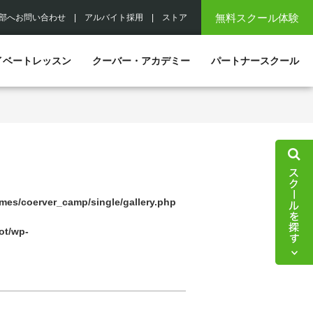
無料スクール体験
部へお問い合わせ
|
アルバイト採用
|
ストア
イベートレッスン
クーバー・アカデミー
パートナースクール
es/coerver_camp/single/gallery.php
ot/wp-