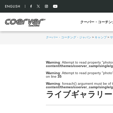
クーバー・コーチン
クーバー・コーチング・ジャパン
>
キャンプ
>
サ
Warning
: Attempt to read property "photo
content/themes/coerver_camp/single/g
Warning
: Attempt to read property "photo"
on line
35
Warning
: foreach() argument must be of t
content/themes/coerver_camp/single/g
ライブギャラリー