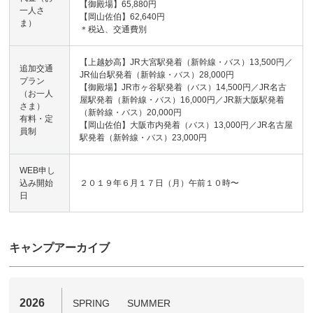
【御殿場】65,880円
一人さ
【岡山佐伯】62,640円
ま）
＊税込、交通費別
【上越妙高】JR大宮駅発着（新幹線・バス）13,500円／
追加交通
JR仙台駅発着（新幹線・バス）28,000円
プラン
【御殿場】JR市ヶ谷駅発着（バス）14,500円／JR名古
（お一人
屋駅発着（新幹線・バス）16,000円／JR新大阪駅発着
さま）
（新幹線・バス）20,000円
有料・定
【岡山佐伯】大阪市内発着（バス）13,000円／JR名古屋
員制
駅発着（新幹線・バス）23,000円
WEB申し
込み開始
２０１９年６月１７日（月）午前１０時〜
日
キャンプアーカイブ
2026
SPRING
SUMMER