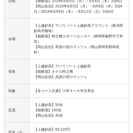
日程
【御殿場】2019年8月5日（月）～8月8日（木）3泊4日
【岡山佐伯】2019年8月5日（月）～8月8日（木）3泊4
日／2019年8月8日（木）～8月11日（日）3泊4日
【上越妙高】アパリゾート上越妙高グラウンド（新潟県
妙高市桶海）
【御殿場】時之栖スポーツセンター（静岡県裾野市下和
会場
田）
【岡山佐伯】高原の宿ロマンツェ（岡山県和気郡和気
町）
【上越妙高】アパリゾート上越妙高
宿舎
【御殿場】ホテル時之栖
【岡山佐伯】高原の宿ロマンツェ
対象
【全コース共通】小学４〜６年生男女
【上越妙高】50名
定員
【御殿場】100名
【岡山佐伯】40名
【上越妙高】69,120円
代金（お