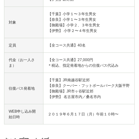
【千葉】小学１〜３年生男女
【奈良】小学１〜３年生男女
対象
【御殿場】小学２、３年生男女
【伊勢】 小学２〜４年生男女
定員
【全コース共通】40名
代金（お一人さ
【全コース共通】27,000円
ま）
＊税込、指定発着地からの往復バス代込み
【千葉】JR南越谷駅近郊
【奈良】クーバー・フットボールパーク大阪平野
往復バス発着地
【御殿場】JR市ヶ谷駅近郊
【伊勢】 名古屋市内／桑名市内
WEB申し込み開
２０１９年６月１７日（月）午前１０時〜
始日時