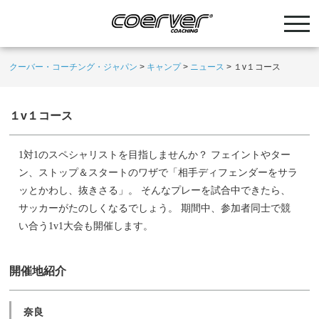
クーバー・コーチング・ジャパン
>
キャンプ
>
ニュース
>
１v１コース
１v１コース
対
のスペシャリストを目指しませんか？ フェイントやター
1
1
ン、ストップ＆スタートのワザで「相手ディフェンダーをサラ
ッとかわし、抜きさる」。 そんなプレーを試合中できたら、
サッカーがたのしくなるでしょう。 期間中、参加者同士で競
い合う
大会も開催します。
1v1
開催地紹介
奈良