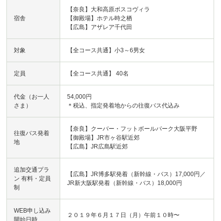
【奈良】大和高原ボスコヴィラ
宿舎
【御殿場】ホテル時之栖
【広島】アザレア千代田
対象
【全コース共通】小3～6男女
定員
【全コース共通】 40名
代金（お一人
54,000円
さま）
＊税込、指定発着地からの往復バス代込み
【奈良】クーバー・フットボールパーク大阪平野
往復バス発着
【御殿場】JR市ヶ谷駅近郊
地
【広島】JR広島駅近郊
追加交通プラ
【広島】JR博多駅発着（新幹線・バス）17,000円／
ン 有料・定員
JR新大阪駅発着（新幹線・バス）18,000円
制
WEB申し込み
２０１９年６月１７日（月）午前１０時〜
開始日時