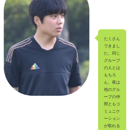
たくさん
できまし
た。同じ
グループ
の人とは
もちろ
ん、夜は
他のグル
ープの仲
間ともコ
ミュニケ
ーション
が取れる