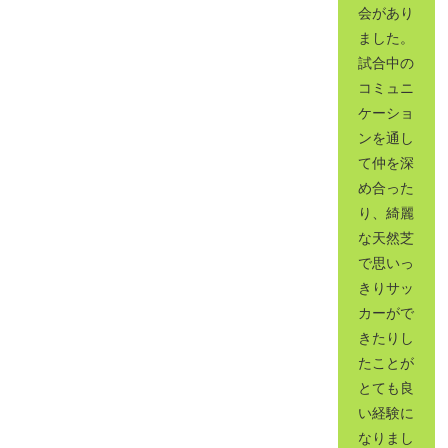
会があり
ました。
試合中の
コミュニ
ケーショ
ンを通し
て仲を深
め合った
り、綺麗
な天然芝
で思いっ
きりサッ
カーがで
きたりし
たことが
とても良
い経験に
なりまし