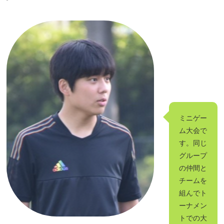
ミニゲー
ム大会で
す。同じ
グループ
の仲間と
チームを
組んでト
ーナメン
トでの大