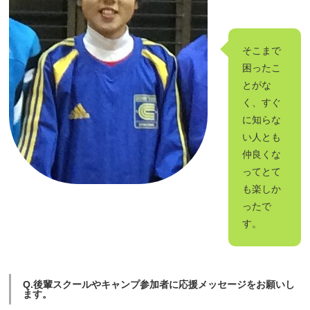
そこまで
困ったこ
とがな
く、すぐ
に知らな
い人とも
仲良くな
ってとて
も楽しか
ったで
す。
Q.後輩スクールやキャンプ参加者に応援メッセージをお願いし
ます。