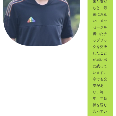
来た友だ
ちと、最
後にお互
いにメッ
セージを
書いたナ
ップザッ
クを交換
したこと
が思い出
に残って
います。
今でも交
友があ
り、毎
年、年賀
状を送り
合ってい