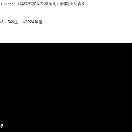
ヴィレッジ（福島県双葉郡楢葉町山田岡美シ森8）
3～5年生 ※2024年度