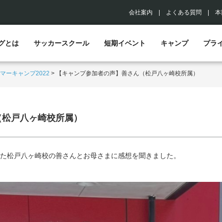
会社案内
|
よくある質問
|
本
グとは
サッカースクール
短期イベント
キャンプ
プラ
マーキャンプ2022
>
【キャンプ参加者の声】善さん（松戸八ヶ崎校所属）
（松戸八ヶ崎校所属）
た松戸八ヶ崎校の善さんとお母さまに感想を聞きました。