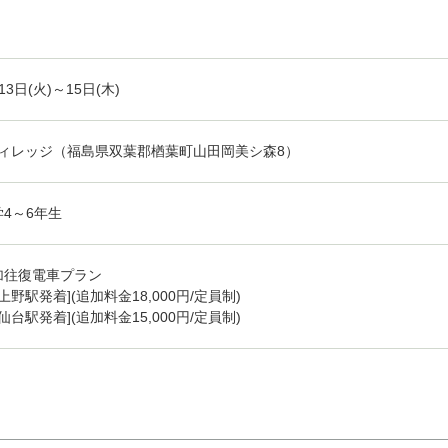
13日(火)～15日(木)
ヴィレッジ（福島県双葉郡楢葉町山田岡美シ森8）
学4～6年生
加往復電車プラン
R上野駅発着](追加料金18,000円/定員制)
R仙台駅発着](追加料金15,000円/定員制)