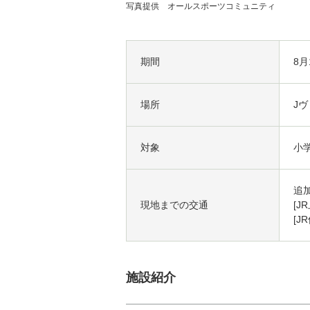
写真提供 オールスポーツコミュニティ
期間
8月
場所
J
対象
小
追
現地までの交通
[J
[J
施設紹介