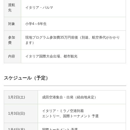
渡航
イタリア・パルマ
先
対象
小学4～6年生
参加
現地プログラム参加費35万円前後（別途、航空券代がかかり
費
ます）
内容
イタリア国際大会出場、都市観光
スケジュール（予定）
1月2日(土)
成田空港集合・出発（経由地未定）
イタリア・ミラノ空港到着
1月3日(日)
エントリー、国際トーナメント 予選
1月4日(月)
国際トーナメント 予選