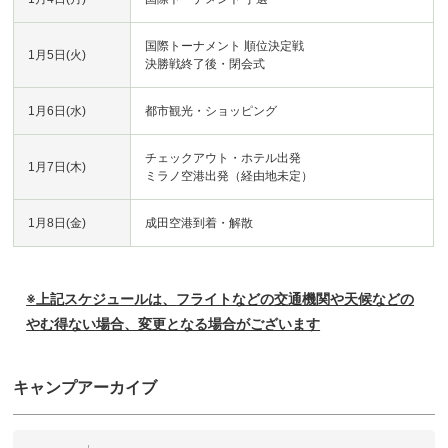
国際トーナメント 順位決定戦
1月5日(火)
決勝戦終了後・閉会式
1月6日(水)
都市観光・ショッピング
チェックアウト・ホテル出発
1月7日(木)
ミラノ空港出発（経由地未定）
1月8日(金)
成田空港到着・解散
※
上記スケジュールは、
フライトなどの交通機関や天候などの
やむ得ない場合、
変更となる場合がございます
キャンプアーカイブ