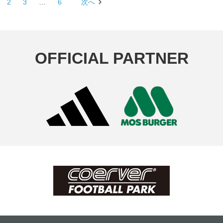
2
3
…
6
次へ
OFFICIAL PARTNER