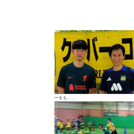
ーをも...
...