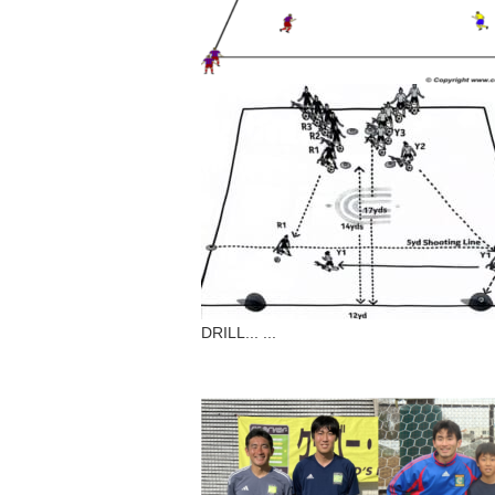
DRILL...
...