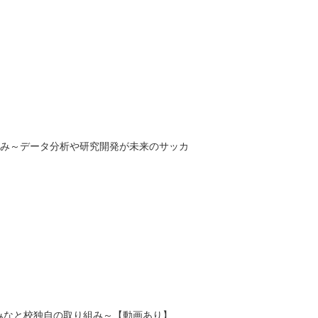
み～データ分析や研究開発が未来のサッカ
なと校独自の取り組み～【動画あり】...