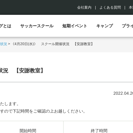
会社案内
|
よくある質問
|
本
グとは
サッカースクール
短期イベント
キャンプ
プラ
状況
>
《4月20日(水)》 スクール開催状況 【安謝教室】
催状況 【安謝教室】
2022.04.2
たします。
すので下記時間をご確認の上お越しください。
開始時間
終了時間